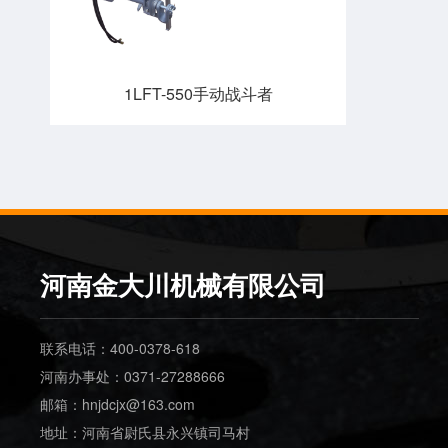
1LFT-550手动战斗者
河南金大川机械有限公司
联系电话：400-0378-618
河南办事处：0371-27288666
邮箱：hnjdcjx@163.com
地址：河南省尉氏县永兴镇司马村