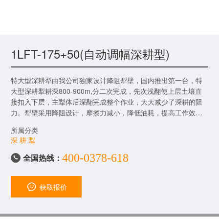
1LFT-175+50(自动调幅深耕型)
特大型深耕犁由我公司独家设计降阻犁壁，国内推出第一台，特
大型深耕犁耕深800-900m,分二次完成，先次浅翻使上层土壤直
接扣入下层，主犁体后深翻完成整个作业，大大减少了深耕的阻
力。犁壁采用降阻设计，摩擦力减小，降低油耗，提高工作效
率，出土更顺畅。
所属分类
深 耕 犁
400-0378-618
全国热线：

获取报价