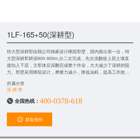
1LF-165+50(深耕型)
特大型深耕犁由我公司独家设计降阻犁壁，国内推出第一台，特
大型深耕犁耕深800-900m,分二次完成，先次浅翻使上层土壤直
接扣入下层，主犁体后深翻完成整个作业，大大减少了深耕的阻
力。犁壁采用降阻设计，摩擦力减小，降低油耗，提高工作效
率，出土更顺畅。
所属分类
深 耕 犁
400-0378-618
全国热线：

获取报价